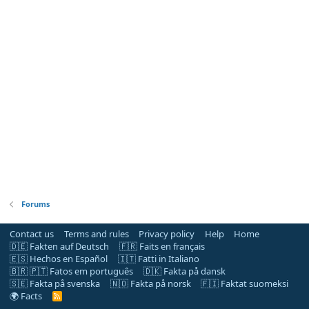
Forums
Contact us
Terms and rules
Privacy policy
Help
Home
🇩🇪 Fakten auf Deutsch
🇫🇷 Faits en français
🇪🇸 Hechos en Español
🇮🇹 Fatti in Italiano
🇧🇷 🇵🇹 Fatos em português
🇩🇰 Fakta på dansk
🇸🇪 Fakta på svenska
🇳🇴 Fakta på norsk
🇫🇮 Faktat suomeksi
🌍 Facts
R
S