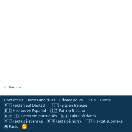
Forums
Contact us
Terms and rules
Privacy policy
Help
Home
🇩🇪 Fakten auf Deutsch
🇫🇷 Faits en français
🇪🇸 Hechos en Español
🇮🇹 Fatti in Italiano
🇧🇷 🇵🇹 Fatos em português
🇩🇰 Fakta på dansk
🇸🇪 Fakta på svenska
🇳🇴 Fakta på norsk
🇫🇮 Faktat suomeksi
🌍 Facts
R
S