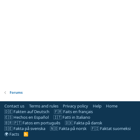
Forums
Contact us
Terms and rules
Privacy policy
Help
Home
🇩🇪 Fakten auf Deutsch
🇫🇷 Faits en français
🇪🇸 Hechos en Español
🇮🇹 Fatti in Italiano
🇧🇷 🇵🇹 Fatos em português
🇩🇰 Fakta på dansk
🇸🇪 Fakta på svenska
🇳🇴 Fakta på norsk
🇫🇮 Faktat suomeksi
🌍 Facts
R
S