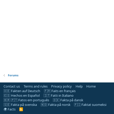
Forums
Contact us
Terms and rules
Privacy policy
Help
Home
🇩🇪 Fakten auf Deutsch
🇫🇷 Faits en français
🇪🇸 Hechos en Español
🇮🇹 Fatti in Italiano
🇧🇷 🇵🇹 Fatos em português
🇩🇰 Fakta på dansk
🇸🇪 Fakta på svenska
🇳🇴 Fakta på norsk
🇫🇮 Faktat suomeksi
🌍 Facts
R
S