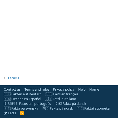
Forums
Contact us
Terms and rules
Privacy policy
Help
Home
🇩🇪 Fakten auf Deutsch
🇫🇷 Faits en français
🇪🇸 Hechos en Español
🇮🇹 Fatti in Italiano
🇧🇷 🇵🇹 Fatos em português
🇩🇰 Fakta på dansk
🇸🇪 Fakta på svenska
🇳🇴 Fakta på norsk
🇫🇮 Faktat suomeksi
🌍 Facts
R
S