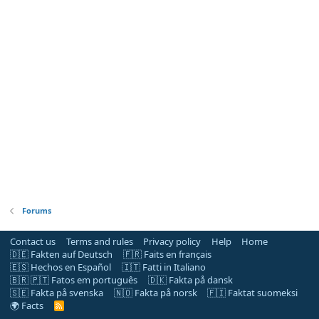
Forums
Contact us
Terms and rules
Privacy policy
Help
Home
🇩🇪 Fakten auf Deutsch
🇫🇷 Faits en français
🇪🇸 Hechos en Español
🇮🇹 Fatti in Italiano
🇧🇷 🇵🇹 Fatos em português
🇩🇰 Fakta på dansk
🇸🇪 Fakta på svenska
🇳🇴 Fakta på norsk
🇫🇮 Faktat suomeksi
🌍 Facts
R
S