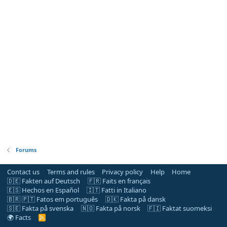
Forums
Contact us
Terms and rules
Privacy policy
Help
Home
🇩🇪 Fakten auf Deutsch
🇫🇷 Faits en français
🇪🇸 Hechos en Español
🇮🇹 Fatti in Italiano
🇧🇷 🇵🇹 Fatos em português
🇩🇰 Fakta på dansk
🇸🇪 Fakta på svenska
🇳🇴 Fakta på norsk
🇫🇮 Faktat suomeksi
🌍 Facts
R
S