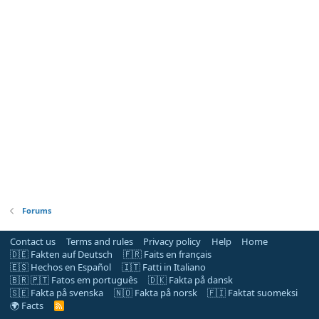
Forums
Contact us
Terms and rules
Privacy policy
Help
Home
🇩🇪 Fakten auf Deutsch
🇫🇷 Faits en français
🇪🇸 Hechos en Español
🇮🇹 Fatti in Italiano
🇧🇷 🇵🇹 Fatos em português
🇩🇰 Fakta på dansk
🇸🇪 Fakta på svenska
🇳🇴 Fakta på norsk
🇫🇮 Faktat suomeksi
🌍 Facts
R
S