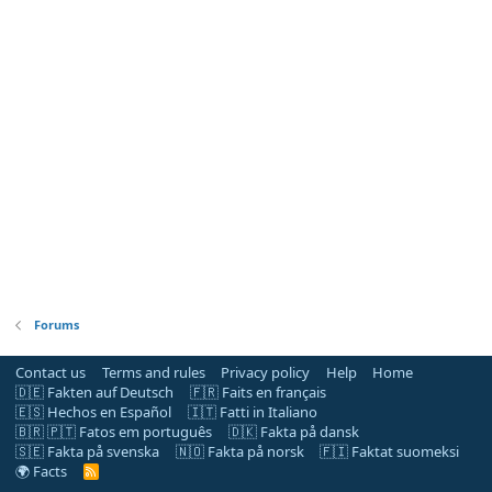
Forums
Contact us
Terms and rules
Privacy policy
Help
Home
🇩🇪 Fakten auf Deutsch
🇫🇷 Faits en français
🇪🇸 Hechos en Español
🇮🇹 Fatti in Italiano
🇧🇷 🇵🇹 Fatos em português
🇩🇰 Fakta på dansk
🇸🇪 Fakta på svenska
🇳🇴 Fakta på norsk
🇫🇮 Faktat suomeksi
🌍 Facts
R
S