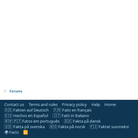
Forums
Contact us
Terms and rules
Privacy policy
Help
Home
🇩🇪 Fakten auf Deutsch
🇫🇷 Faits en français
🇪🇸 Hechos en Español
🇮🇹 Fatti in Italiano
🇧🇷 🇵🇹 Fatos em português
🇩🇰 Fakta på dansk
🇸🇪 Fakta på svenska
🇳🇴 Fakta på norsk
🇫🇮 Faktat suomeksi
🌍 Facts
R
S