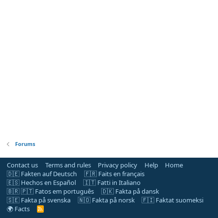
Forums
Contact us
Terms and rules
Privacy policy
Help
Home
🇩🇪 Fakten auf Deutsch
🇫🇷 Faits en français
🇪🇸 Hechos en Español
🇮🇹 Fatti in Italiano
🇧🇷 🇵🇹 Fatos em português
🇩🇰 Fakta på dansk
🇸🇪 Fakta på svenska
🇳🇴 Fakta på norsk
🇫🇮 Faktat suomeksi
🌍 Facts
R
S