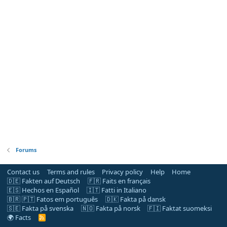
Forums
Contact us
Terms and rules
Privacy policy
Help
Home
🇩🇪 Fakten auf Deutsch
🇫🇷 Faits en français
🇪🇸 Hechos en Español
🇮🇹 Fatti in Italiano
🇧🇷 🇵🇹 Fatos em português
🇩🇰 Fakta på dansk
🇸🇪 Fakta på svenska
🇳🇴 Fakta på norsk
🇫🇮 Faktat suomeksi
🌍 Facts
R
S