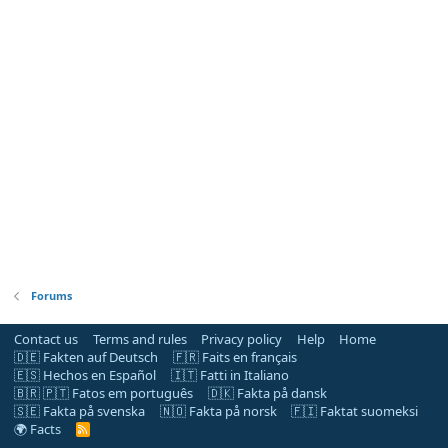
Forums
Contact us
Terms and rules
Privacy policy
Help
Home
🇩🇪 Fakten auf Deutsch
🇫🇷 Faits en français
🇪🇸 Hechos en Español
🇮🇹 Fatti in Italiano
🇧🇷 🇵🇹 Fatos em português
🇩🇰 Fakta på dansk
🇸🇪 Fakta på svenska
🇳🇴 Fakta på norsk
🇫🇮 Faktat suomeksi
🌍 Facts
R
S