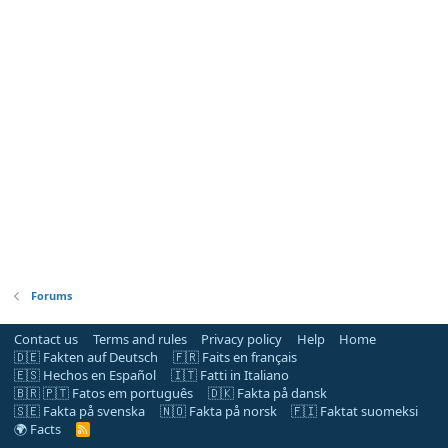
Forums
Contact us
Terms and rules
Privacy policy
Help
Home
🇩🇪 Fakten auf Deutsch
🇫🇷 Faits en français
🇪🇸 Hechos en Español
🇮🇹 Fatti in Italiano
🇧🇷 🇵🇹 Fatos em português
🇩🇰 Fakta på dansk
🇸🇪 Fakta på svenska
🇳🇴 Fakta på norsk
🇫🇮 Faktat suomeksi
🌍 Facts
R
S