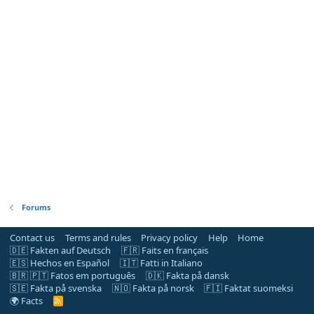
Forums
Contact us
Terms and rules
Privacy policy
Help
Home
🇩🇪 Fakten auf Deutsch
🇫🇷 Faits en français
🇪🇸 Hechos en Español
🇮🇹 Fatti in Italiano
🇧🇷 🇵🇹 Fatos em português
🇩🇰 Fakta på dansk
🇸🇪 Fakta på svenska
🇳🇴 Fakta på norsk
🇫🇮 Faktat suomeksi
🌍 Facts
R
S