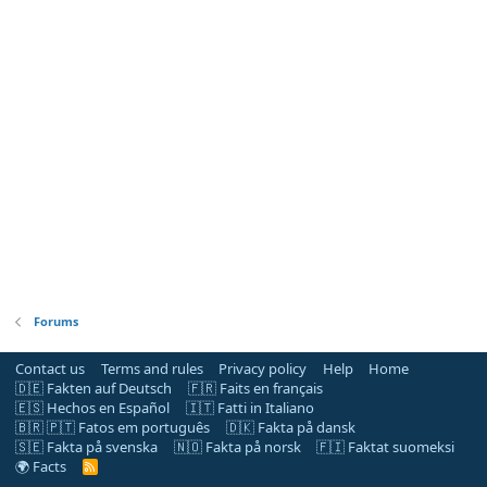
Forums
Contact us
Terms and rules
Privacy policy
Help
Home
🇩🇪 Fakten auf Deutsch
🇫🇷 Faits en français
🇪🇸 Hechos en Español
🇮🇹 Fatti in Italiano
🇧🇷 🇵🇹 Fatos em português
🇩🇰 Fakta på dansk
🇸🇪 Fakta på svenska
🇳🇴 Fakta på norsk
🇫🇮 Faktat suomeksi
🌍 Facts
R
S