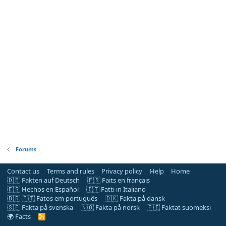
Forums
Contact us
Terms and rules
Privacy policy
Help
Home
🇩🇪 Fakten auf Deutsch
🇫🇷 Faits en français
🇪🇸 Hechos en Español
🇮🇹 Fatti in Italiano
🇧🇷 🇵🇹 Fatos em português
🇩🇰 Fakta på dansk
🇸🇪 Fakta på svenska
🇳🇴 Fakta på norsk
🇫🇮 Faktat suomeksi
🌍 Facts
R
S