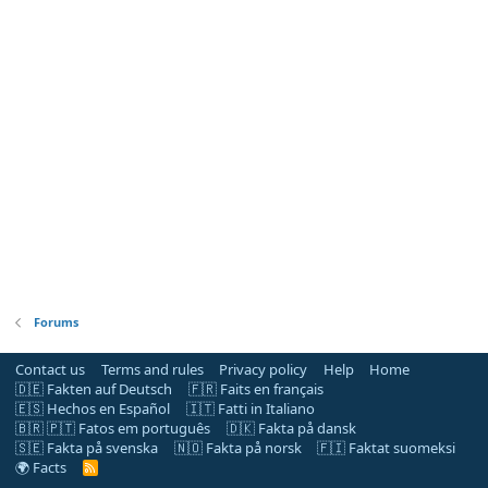
Forums
Contact us
Terms and rules
Privacy policy
Help
Home
🇩🇪 Fakten auf Deutsch
🇫🇷 Faits en français
🇪🇸 Hechos en Español
🇮🇹 Fatti in Italiano
🇧🇷 🇵🇹 Fatos em português
🇩🇰 Fakta på dansk
🇸🇪 Fakta på svenska
🇳🇴 Fakta på norsk
🇫🇮 Faktat suomeksi
🌍 Facts
R
S