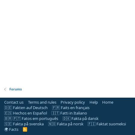
Forums
Contact us
Terms and rules
Privacy policy
Help
Home
🇩🇪 Fakten auf Deutsch
🇫🇷 Faits en français
🇪🇸 Hechos en Español
🇮🇹 Fatti in Italiano
🇧🇷 🇵🇹 Fatos em português
🇩🇰 Fakta på dansk
🇸🇪 Fakta på svenska
🇳🇴 Fakta på norsk
🇫🇮 Faktat suomeksi
🌍 Facts
R
S