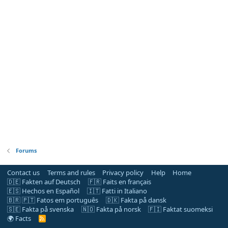
Forums
Contact us
Terms and rules
Privacy policy
Help
Home
🇩🇪 Fakten auf Deutsch
🇫🇷 Faits en français
🇪🇸 Hechos en Español
🇮🇹 Fatti in Italiano
🇧🇷 🇵🇹 Fatos em português
🇩🇰 Fakta på dansk
🇸🇪 Fakta på svenska
🇳🇴 Fakta på norsk
🇫🇮 Faktat suomeksi
🌍 Facts
R
S