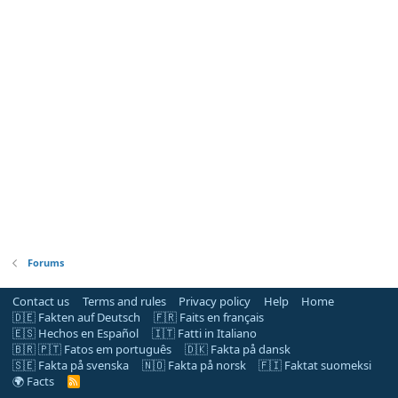
Forums
Contact us
Terms and rules
Privacy policy
Help
Home
🇩🇪 Fakten auf Deutsch
🇫🇷 Faits en français
🇪🇸 Hechos en Español
🇮🇹 Fatti in Italiano
🇧🇷 🇵🇹 Fatos em português
🇩🇰 Fakta på dansk
🇸🇪 Fakta på svenska
🇳🇴 Fakta på norsk
🇫🇮 Faktat suomeksi
🌍 Facts
R
S