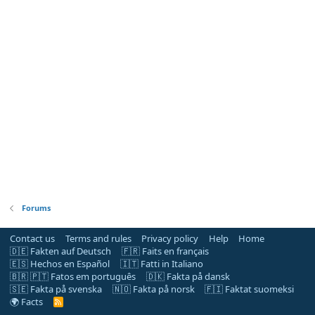
Forums
Contact us
Terms and rules
Privacy policy
Help
Home
🇩🇪 Fakten auf Deutsch
🇫🇷 Faits en français
🇪🇸 Hechos en Español
🇮🇹 Fatti in Italiano
🇧🇷 🇵🇹 Fatos em português
🇩🇰 Fakta på dansk
🇸🇪 Fakta på svenska
🇳🇴 Fakta på norsk
🇫🇮 Faktat suomeksi
🌍 Facts
R
S