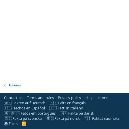
Forums
Contact us
Terms and rules
Privacy policy
Help
Home
🇩🇪 Fakten auf Deutsch
🇫🇷 Faits en français
🇪🇸 Hechos en Español
🇮🇹 Fatti in Italiano
🇧🇷 🇵🇹 Fatos em português
🇩🇰 Fakta på dansk
🇸🇪 Fakta på svenska
🇳🇴 Fakta på norsk
🇫🇮 Faktat suomeksi
🌍 Facts
R
S