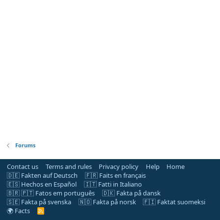
Forums
Contact us
Terms and rules
Privacy policy
Help
Home
🇩🇪 Fakten auf Deutsch
🇫🇷 Faits en français
🇪🇸 Hechos en Español
🇮🇹 Fatti in Italiano
🇧🇷 🇵🇹 Fatos em português
🇩🇰 Fakta på dansk
🇸🇪 Fakta på svenska
🇳🇴 Fakta på norsk
🇫🇮 Faktat suomeksi
🌍 Facts
R
S