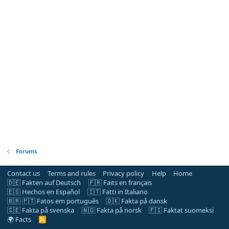
Forums
Contact us
Terms and rules
Privacy policy
Help
Home
🇩🇪 Fakten auf Deutsch
🇫🇷 Faits en français
🇪🇸 Hechos en Español
🇮🇹 Fatti in Italiano
🇧🇷 🇵🇹 Fatos em português
🇩🇰 Fakta på dansk
🇸🇪 Fakta på svenska
🇳🇴 Fakta på norsk
🇫🇮 Faktat suomeksi
🌍 Facts
R
S