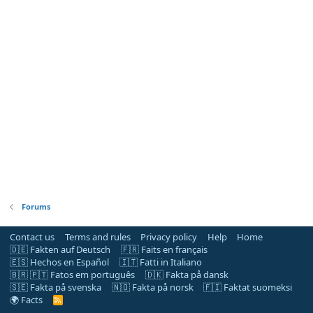
Forums
Contact us
Terms and rules
Privacy policy
Help
Home
🇩🇪 Fakten auf Deutsch
🇫🇷 Faits en français
🇪🇸 Hechos en Español
🇮🇹 Fatti in Italiano
🇧🇷 🇵🇹 Fatos em português
🇩🇰 Fakta på dansk
🇸🇪 Fakta på svenska
🇳🇴 Fakta på norsk
🇫🇮 Faktat suomeksi
🌍 Facts
R
S