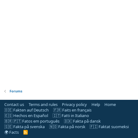
Forums
Contact us
Terms and rules
Privacy policy
Help
Home
🇩🇪 Fakten auf Deutsch
🇫🇷 Faits en français
🇪🇸 Hechos en Español
🇮🇹 Fatti in Italiano
🇧🇷 🇵🇹 Fatos em português
🇩🇰 Fakta på dansk
🇸🇪 Fakta på svenska
🇳🇴 Fakta på norsk
🇫🇮 Faktat suomeksi
🌍 Facts
R
S