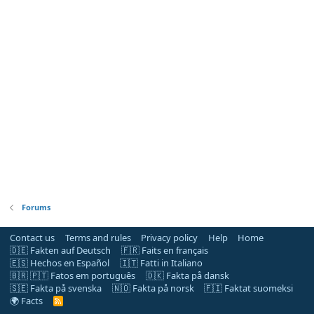
Forums
Contact us
Terms and rules
Privacy policy
Help
Home
🇩🇪 Fakten auf Deutsch
🇫🇷 Faits en français
🇪🇸 Hechos en Español
🇮🇹 Fatti in Italiano
🇧🇷 🇵🇹 Fatos em português
🇩🇰 Fakta på dansk
🇸🇪 Fakta på svenska
🇳🇴 Fakta på norsk
🇫🇮 Faktat suomeksi
🌍 Facts
R
S