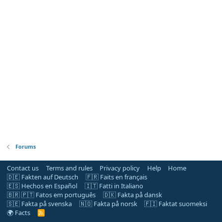
Forums
Contact us
Terms and rules
Privacy policy
Help
Home
🇩🇪 Fakten auf Deutsch
🇫🇷 Faits en français
🇪🇸 Hechos en Español
🇮🇹 Fatti in Italiano
🇧🇷 🇵🇹 Fatos em português
🇩🇰 Fakta på dansk
🇸🇪 Fakta på svenska
🇳🇴 Fakta på norsk
🇫🇮 Faktat suomeksi
🌍 Facts
R
S