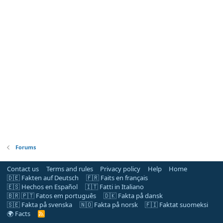
Forums
Contact us
Terms and rules
Privacy policy
Help
Home
🇩🇪 Fakten auf Deutsch
🇫🇷 Faits en français
🇪🇸 Hechos en Español
🇮🇹 Fatti in Italiano
🇧🇷 🇵🇹 Fatos em português
🇩🇰 Fakta på dansk
🇸🇪 Fakta på svenska
🇳🇴 Fakta på norsk
🇫🇮 Faktat suomeksi
🌍 Facts
R
S