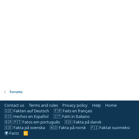
Forums
Contact us
Terms and rules
Privacy policy
Help
Home
🇩🇪 Fakten auf Deutsch
🇫🇷 Faits en français
🇪🇸 Hechos en Español
🇮🇹 Fatti in Italiano
🇧🇷 🇵🇹 Fatos em português
🇩🇰 Fakta på dansk
🇸🇪 Fakta på svenska
🇳🇴 Fakta på norsk
🇫🇮 Faktat suomeksi
🌍 Facts
R
S