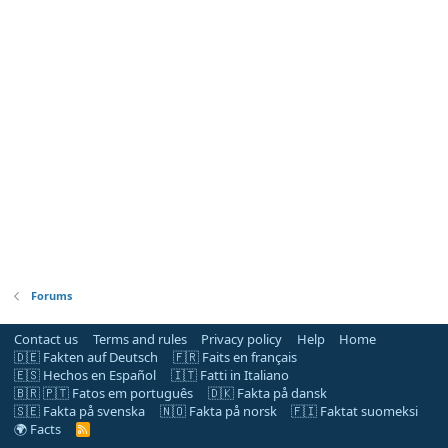
Forums
Contact us
Terms and rules
Privacy policy
Help
Home
🇩🇪 Fakten auf Deutsch
🇫🇷 Faits en français
🇪🇸 Hechos en Español
🇮🇹 Fatti in Italiano
🇧🇷 🇵🇹 Fatos em português
🇩🇰 Fakta på dansk
🇸🇪 Fakta på svenska
🇳🇴 Fakta på norsk
🇫🇮 Faktat suomeksi
🌍 Facts
R
S