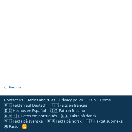
Forums
Contact us
Terms and rules
Privacy policy
Help
Home
🇩🇪 Fakten auf Deutsch
🇫🇷 Faits en français
🇪🇸 Hechos en Español
🇮🇹 Fatti in Italiano
🇧🇷 🇵🇹 Fatos em português
🇩🇰 Fakta på dansk
🇸🇪 Fakta på svenska
🇳🇴 Fakta på norsk
🇫🇮 Faktat suomeksi
🌍 Facts
R
S