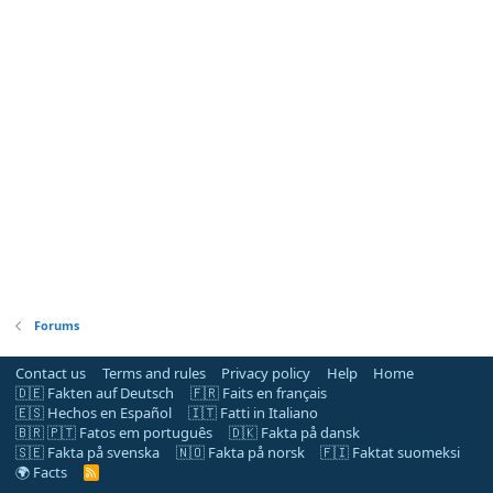
Forums
Contact us
Terms and rules
Privacy policy
Help
Home
🇩🇪 Fakten auf Deutsch
🇫🇷 Faits en français
🇪🇸 Hechos en Español
🇮🇹 Fatti in Italiano
🇧🇷 🇵🇹 Fatos em português
🇩🇰 Fakta på dansk
🇸🇪 Fakta på svenska
🇳🇴 Fakta på norsk
🇫🇮 Faktat suomeksi
🌍 Facts
R
S