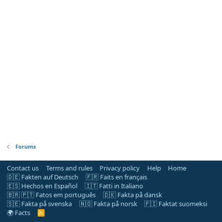
Forums
Contact us
Terms and rules
Privacy policy
Help
Home
🇩🇪 Fakten auf Deutsch
🇫🇷 Faits en français
🇪🇸 Hechos en Español
🇮🇹 Fatti in Italiano
🇧🇷 🇵🇹 Fatos em português
🇩🇰 Fakta på dansk
🇸🇪 Fakta på svenska
🇳🇴 Fakta på norsk
🇫🇮 Faktat suomeksi
🌍 Facts
R
S