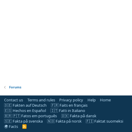
Forums
Contact us
Terms and rules
Privacy policy
Help
Home
🇩🇪 Fakten auf Deutsch
🇫🇷 Faits en français
🇪🇸 Hechos en Español
🇮🇹 Fatti in Italiano
🇧🇷 🇵🇹 Fatos em português
🇩🇰 Fakta på dansk
🇸🇪 Fakta på svenska
🇳🇴 Fakta på norsk
🇫🇮 Faktat suomeksi
🌍 Facts
R
S