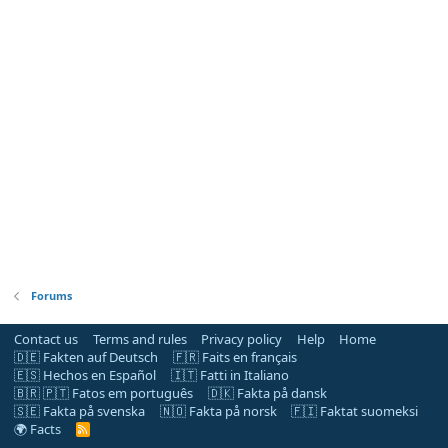
Forums
Contact us
Terms and rules
Privacy policy
Help
Home
🇩🇪 Fakten auf Deutsch
🇫🇷 Faits en français
🇪🇸 Hechos en Español
🇮🇹 Fatti in Italiano
🇧🇷 🇵🇹 Fatos em português
🇩🇰 Fakta på dansk
🇸🇪 Fakta på svenska
🇳🇴 Fakta på norsk
🇫🇮 Faktat suomeksi
🌍 Facts
R
S