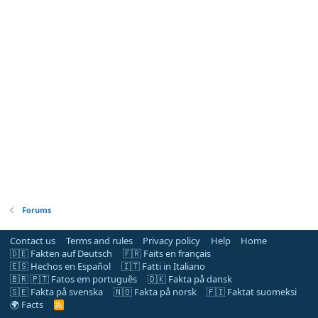
Forums
Contact us
Terms and rules
Privacy policy
Help
Home
🇩🇪 Fakten auf Deutsch
🇫🇷 Faits en français
🇪🇸 Hechos en Español
🇮🇹 Fatti in Italiano
🇧🇷 🇵🇹 Fatos em português
🇩🇰 Fakta på dansk
🇸🇪 Fakta på svenska
🇳🇴 Fakta på norsk
🇫🇮 Faktat suomeksi
🌍 Facts
R
S