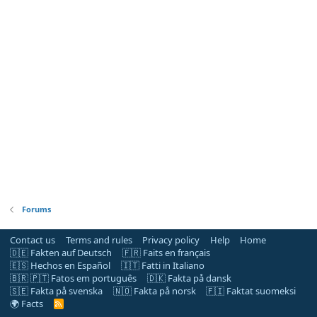
Forums
Contact us
Terms and rules
Privacy policy
Help
Home
🇩🇪 Fakten auf Deutsch
🇫🇷 Faits en français
🇪🇸 Hechos en Español
🇮🇹 Fatti in Italiano
🇧🇷 🇵🇹 Fatos em português
🇩🇰 Fakta på dansk
🇸🇪 Fakta på svenska
🇳🇴 Fakta på norsk
🇫🇮 Faktat suomeksi
🌍 Facts
R
S