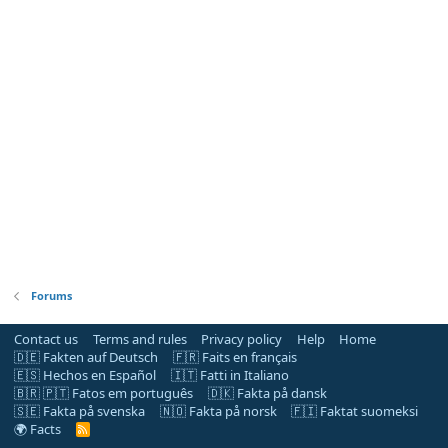
Forums
Contact us
Terms and rules
Privacy policy
Help
Home
🇩🇪 Fakten auf Deutsch
🇫🇷 Faits en français
🇪🇸 Hechos en Español
🇮🇹 Fatti in Italiano
🇧🇷 🇵🇹 Fatos em português
🇩🇰 Fakta på dansk
🇸🇪 Fakta på svenska
🇳🇴 Fakta på norsk
🇫🇮 Faktat suomeksi
🌍 Facts
R
S