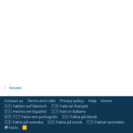
Forums
Contact us
Terms and rules
Privacy policy
Help
Home
🇩🇪 Fakten auf Deutsch
🇫🇷 Faits en français
🇪🇸 Hechos en Español
🇮🇹 Fatti in Italiano
🇧🇷 🇵🇹 Fatos em português
🇩🇰 Fakta på dansk
🇸🇪 Fakta på svenska
🇳🇴 Fakta på norsk
🇫🇮 Faktat suomeksi
🌍 Facts
R
S