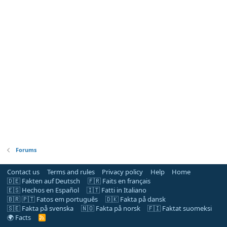
Forums
Contact us
Terms and rules
Privacy policy
Help
Home
🇩🇪 Fakten auf Deutsch
🇫🇷 Faits en français
🇪🇸 Hechos en Español
🇮🇹 Fatti in Italiano
🇧🇷 🇵🇹 Fatos em português
🇩🇰 Fakta på dansk
🇸🇪 Fakta på svenska
🇳🇴 Fakta på norsk
🇫🇮 Faktat suomeksi
🌍 Facts
R
S