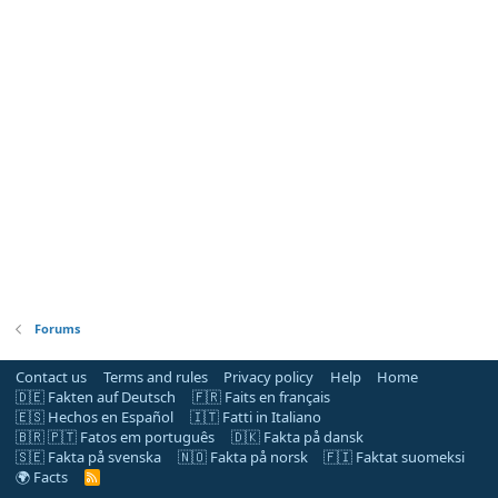
Forums
Contact us
Terms and rules
Privacy policy
Help
Home
🇩🇪 Fakten auf Deutsch
🇫🇷 Faits en français
🇪🇸 Hechos en Español
🇮🇹 Fatti in Italiano
🇧🇷 🇵🇹 Fatos em português
🇩🇰 Fakta på dansk
🇸🇪 Fakta på svenska
🇳🇴 Fakta på norsk
🇫🇮 Faktat suomeksi
🌍 Facts
R
S