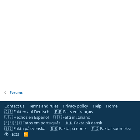
Forums
Contact us
Terms and rules
Privacy policy
Help
Home
🇩🇪 Fakten auf Deutsch
🇫🇷 Faits en français
🇪🇸 Hechos en Español
🇮🇹 Fatti in Italiano
🇧🇷 🇵🇹 Fatos em português
🇩🇰 Fakta på dansk
🇸🇪 Fakta på svenska
🇳🇴 Fakta på norsk
🇫🇮 Faktat suomeksi
🌍 Facts
R
S