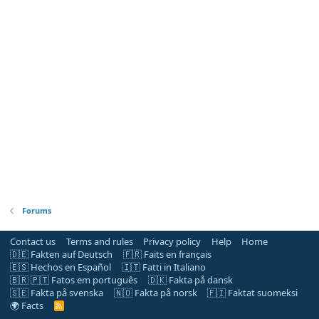
Forums
Contact us
Terms and rules
Privacy policy
Help
Home
🇩🇪 Fakten auf Deutsch
🇫🇷 Faits en français
🇪🇸 Hechos en Español
🇮🇹 Fatti in Italiano
🇧🇷 🇵🇹 Fatos em português
🇩🇰 Fakta på dansk
🇸🇪 Fakta på svenska
🇳🇴 Fakta på norsk
🇫🇮 Faktat suomeksi
🌍 Facts
R
S