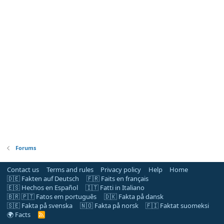
Forums
Contact us
Terms and rules
Privacy policy
Help
Home
🇩🇪 Fakten auf Deutsch
🇫🇷 Faits en français
🇪🇸 Hechos en Español
🇮🇹 Fatti in Italiano
🇧🇷 🇵🇹 Fatos em português
🇩🇰 Fakta på dansk
🇸🇪 Fakta på svenska
🇳🇴 Fakta på norsk
🇫🇮 Faktat suomeksi
🌍 Facts
R
S