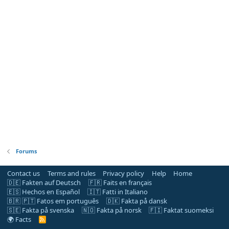
Forums
Contact us
Terms and rules
Privacy policy
Help
Home
🇩🇪 Fakten auf Deutsch
🇫🇷 Faits en français
🇪🇸 Hechos en Español
🇮🇹 Fatti in Italiano
🇧🇷 🇵🇹 Fatos em português
🇩🇰 Fakta på dansk
🇸🇪 Fakta på svenska
🇳🇴 Fakta på norsk
🇫🇮 Faktat suomeksi
🌍 Facts
R
S