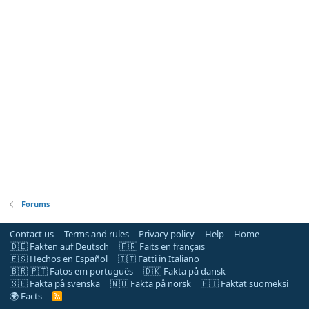
Forums
Contact us
Terms and rules
Privacy policy
Help
Home
🇩🇪 Fakten auf Deutsch
🇫🇷 Faits en français
🇪🇸 Hechos en Español
🇮🇹 Fatti in Italiano
🇧🇷 🇵🇹 Fatos em português
🇩🇰 Fakta på dansk
🇸🇪 Fakta på svenska
🇳🇴 Fakta på norsk
🇫🇮 Faktat suomeksi
🌍 Facts
R
S