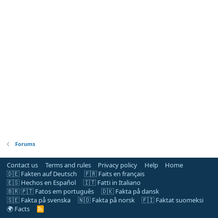
Forums
Contact us
Terms and rules
Privacy policy
Help
Home
🇩🇪 Fakten auf Deutsch
🇫🇷 Faits en français
🇪🇸 Hechos en Español
🇮🇹 Fatti in Italiano
🇧🇷 🇵🇹 Fatos em português
🇩🇰 Fakta på dansk
🇸🇪 Fakta på svenska
🇳🇴 Fakta på norsk
🇫🇮 Faktat suomeksi
🌍 Facts
R
S