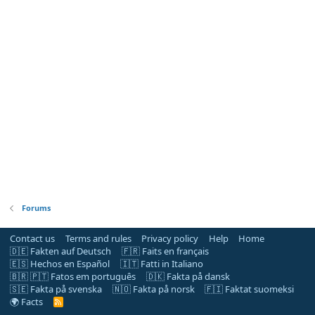
Forums
Contact us
Terms and rules
Privacy policy
Help
Home
🇩🇪 Fakten auf Deutsch
🇫🇷 Faits en français
🇪🇸 Hechos en Español
🇮🇹 Fatti in Italiano
🇧🇷 🇵🇹 Fatos em português
🇩🇰 Fakta på dansk
🇸🇪 Fakta på svenska
🇳🇴 Fakta på norsk
🇫🇮 Faktat suomeksi
🌍 Facts
R
S